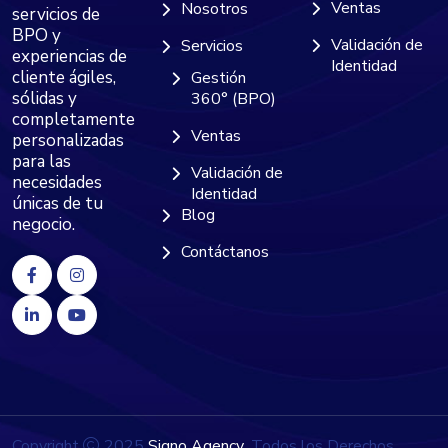
Ventas
Nosotros
servicios de
BPO y
Validación de
Servicios
experiencias de
Identidad
cliente ágiles,
Gestión
sólidas y
360° (BPO)
completamente
Ventas
personalizadas
para las
Validación de
necesidades
Identidad
únicas de tu
Blog
negocio.
Contáctanos
Copyright
2025
Signo Agency
. Todos los Derechos